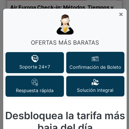
Air Europa Check-in: Métodos, Tiempos y
×
Consejos Clave
Hacer check-in es uno de los pasos más
importantes antes de tomar vuelo. Es proceso
mediante el cual confirmas tu presencia e
OFERTAS MÁS BARATAS
Leer Más
Soporte 24x7
Confirmación de Boleto
Solución integral
Respuesta rápida
Desbloquea la tarifa más
baja del día