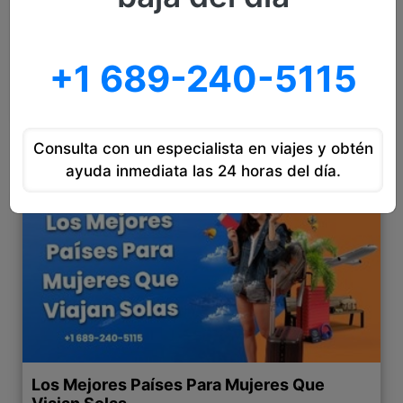
Impacto de las guerras en la industria del
turismo en 2026
Planear un viaje en 2026 ya no es solo cuestión
+1 689-240-5115
de elegir fechas o comparar precios. El contexto
global cambia constantemente
Leer Más
Consulta con un especialista en viajes y obtén
ayuda inmediata las 24 horas del día.
Los Mejores Países Para Mujeres Que