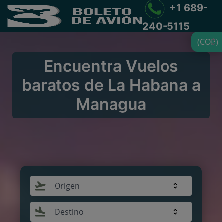
+1 689-
240-5115
(COP)
Encuentra Vuelos
baratos de La Habana a
Managua
Origen
Destino