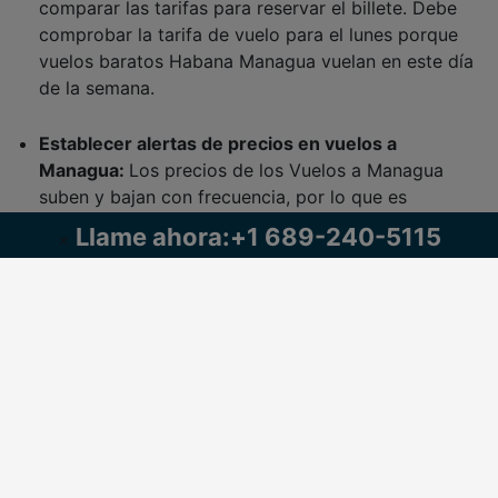
comparar las tarifas para reservar el billete. Debe
comprobar la tarifa de vuelo para el lunes porque
vuelos baratos Habana Managua vuelan en este día
de la semana.
Establecer alertas de precios en vuelos a
Managua:
Los precios de los
Vuelos a Managua
suben y bajan con frecuencia, por lo que es
necesario establecer una alerta de precios. Así,
Llame ahora:+1 689-240-5115
×
cuando un vuelo de La Habana a Managua baje de
precio, recibirás una notificación y podrás reservar
Vuelos baratos de La Habana a Managua
fácilmente.
Compruebe los aeropuertos cercanos en
Managua / La Habana:
si es posible para el vuelo
cerca de los aeropuertos y el uso de autobús o taxi
corto viaje a Managua, ahorrar dinero en sus
servicios de vuelo. Debería utilizar aeropuertos