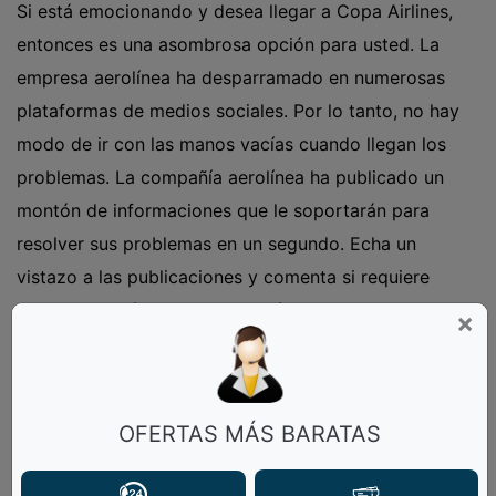
Si está emocionando y desea llegar a Copa Airlines,
entonces es una asombrosa opción para usted. La
empresa aerolínea ha desparramado en numerosas
plataformas de medios sociales. Por lo tanto, no hay
modo de ir con las manos vacías cuando llegan los
problemas. La compañía aerolínea ha publicado un
montón de informaciones que le soportarán para
resolver sus problemas en un segundo. Echa un
vistazo a las publicaciones y comenta si requiere
respuestas más buenas. También pueden hacer sus
×
preguntas en mensajes directos.
¿Cómo puedo facturar con Copa Airlines?
OFERTAS MÁS BARATAS
Si ha creado la reserva con Copa Airlines, pueden
facturar su vuelo entre 24 horas y 1 hora antes de la