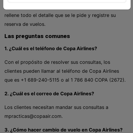
Entonces encontrará la opción de Web check-in,
rellene todo el detalle que se le pide y registre su
reserva de vuelos.
Las preguntas comunes
1. ¿Cuál es el teléfono de Copa Airlines?
Con el propósito de resolver sus consultas, los
clientes pueden llamar al teléfono de Copa Airlines
que es +1 689-240-5115 o al 1 786 840 COPA (2672).
2. ¿Cuál es el correo de Copa Airlines?
Los clientes necesitan mandar sus consultas a
mpracticas@copaair.com
.
3. ¿Cómo hacer cambio de vuelo en Copa Airlines?