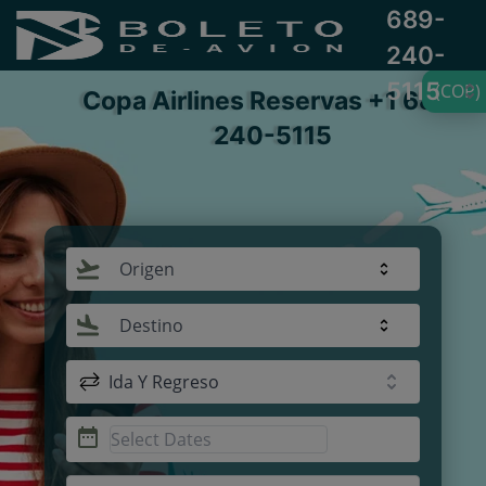
689-
240-
5115
(COP)
Copa Airlines Reservas +1 689-
240-5115
Origen
Destino
Ida Y Regreso