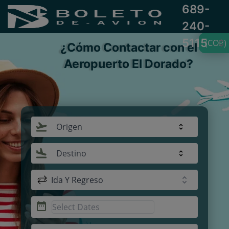
689-
240-
5115
(COP)
¿Cómo Contactar con el
Aeropuerto El Dorado?
Origen
Destino
Ida Y Regreso