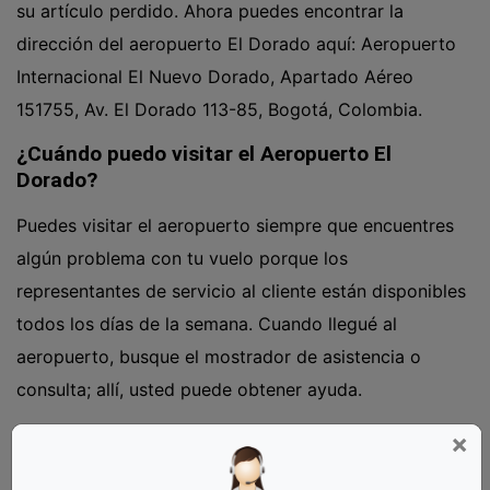
su artículo perdido. Ahora puedes encontrar la
dirección del aeropuerto El Dorado aquí: Aeropuerto
Internacional El Nuevo Dorado, Apartado Aéreo
151755, Av. El Dorado 113-85, Bogotá, Colombia.
¿Cuándo puedo visitar el Aeropuerto El
Dorado?
Puedes visitar el aeropuerto siempre que encuentres
algún problema con tu vuelo porque los
representantes de servicio al cliente están disponibles
todos los días de la semana. Cuando llegué al
aeropuerto, busque el mostrador de asistencia o
consulta; allí, usted puede obtener ayuda.
¿A qué ciudad sirve el Aeropuerto Internacional
×
El Dorado?