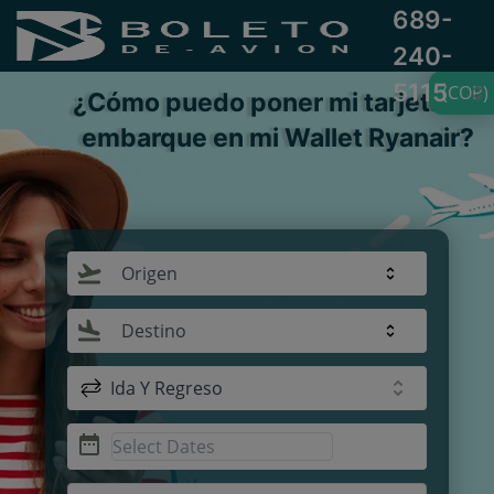
689-
240-
5115
(COP)
¿Cómo puedo poner mi tarjeta de
embarque en mi Wallet Ryanair?
Origen
Destino
Ida Y Regreso