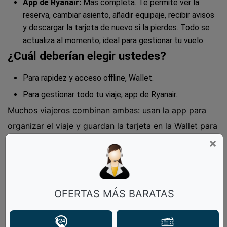
App de Ryanair:
Más completa. Te permite ver la
reserva, cambiar asiento, añadir equipaje, recibir avisos
y descargar la tarjeta de nuevo si la pierdes. Todo se
actualiza al momento, ideal para gestionar tu vuelo.
¿Cuál deberían elegir ustedes?
Para rapidez y acceso offline, Wallet.
Para gestionar todo tu viaje, app de Ryanair.
Muchos viajeros combinan ambas: usan la app para
organizar el viaje y guardan la tarjeta en la Wallet para
mostrarla rápido en el aeropuerto. ¡Lo mejor de los
×
dos mundos!
¿Cómo funciona tarjeta de embarque
digital de Ryanair?
OFERTAS MÁS BARATAS
Tarjeta de embarque digital de Ryanair es versión