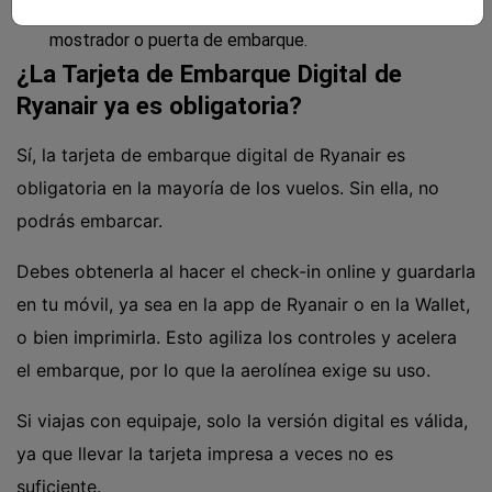
Ten la app o la Wallet lista y abierta antes de llegar al
mostrador o puerta de embarque.
¿La Tarjeta de Embarque Digital de
Ryanair ya es obligatoria?
Sí, la tarjeta de embarque digital de Ryanair es
obligatoria en la mayoría de los vuelos. Sin ella, no
podrás embarcar.
Debes obtenerla al hacer el check-in online y guardarla
en tu móvil, ya sea en la app de Ryanair o en la Wallet,
o bien imprimirla. Esto agiliza los controles y acelera
el embarque, por lo que la aerolínea exige su uso.
Si viajas con equipaje, solo la versión digital es válida,
ya que llevar la tarjeta impresa a veces no es
suficiente.