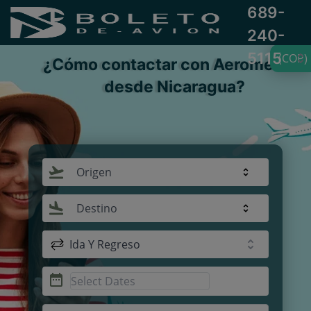
689-
240-
5115
(COP)
¿Cómo contactar con Aeroméxico
desde Nicaragua?
Origen
Destino
Ida Y Regreso