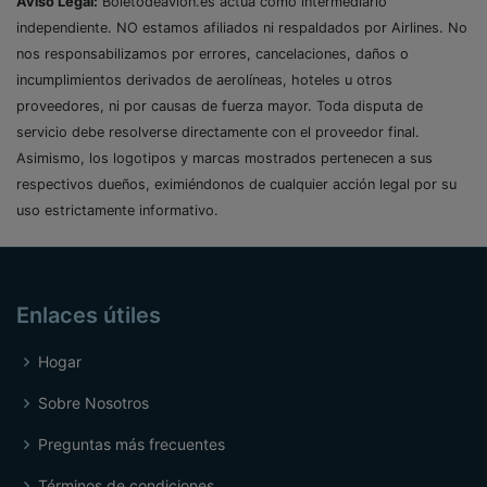
Aviso Legal:
Boletodeavion.es actúa como intermediario
independiente. NO estamos afiliados ni respaldados por Airlines. No
nos responsabilizamos por errores, cancelaciones, daños o
incumplimientos derivados de aerolíneas, hoteles u otros
proveedores, ni por causas de fuerza mayor. Toda disputa de
servicio debe resolverse directamente con el proveedor final.
Asimismo, los logotipos y marcas mostrados pertenecen a sus
respectivos dueños, eximiéndonos de cualquier acción legal por su
uso estrictamente informativo.
Enlaces útiles
Hogar
Sobre Nosotros
Preguntas más frecuentes
Términos de condiciones