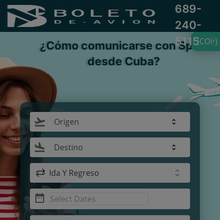
689-
240-
5115
(COP)
¿Cómo comunicarse con Spirit
desde Cuba?
Origen
Destino
Ida Y Regreso