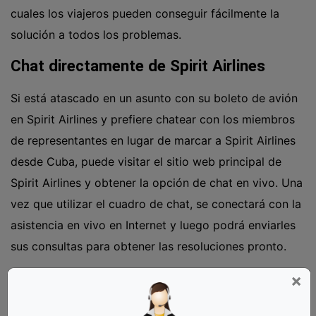
cuales los viajeros pueden conseguir fácilmente la
solución a todos los problemas.
Chat directamente de Spirit Airlines
Si está atascado en un asunto con su boleto de avión
en Spirit Airlines y prefiere chatear con los miembros
de representantes en lugar de marcar a Spirit Airlines
desde Cuba, puede visitar el sitio web principal de
Spirit Airlines y obtener la opción de chat en vivo. Una
vez que utilizar el cuadro de chat, se conectará con la
asistencia en vivo en Internet y luego podrá enviarles
sus consultas para obtener las resoluciones pronto.
Marcar por correo electrónico
×
Si no puede conectarse al servicio de atención al