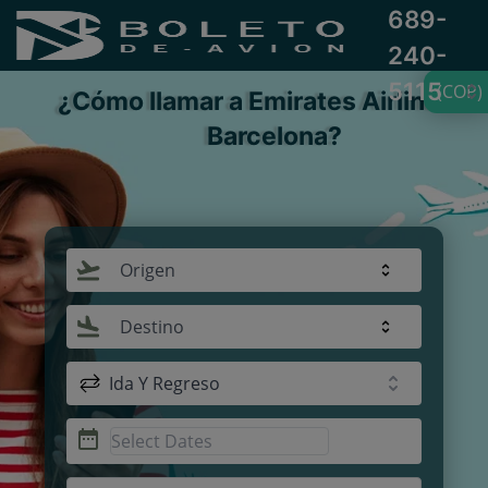
689-
240-
5115
(COP)
¿Cómo llamar a Emirates Airlines e
Barcelona?
Origen
Destino
Ida Y Regreso