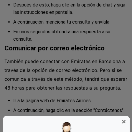
Después de esto, haga clic en la opción de chat y siga
las instrucciones en pantalla.
A continuación, menciona tu consulta y envíala
En unos segundos obtendrá una respuesta a su
consulta.
Comunicar por correo electrónico
También puede conectar con Emirates en Barcelona a
través de la opción de correo electrónico. Pero si se
comunica a través de este método, tendrá que esperar
48 horas para obtener las respuestas a su pregunta.
Ir a la página web de Emirates Airlines
A continuación, haga clic en la sección "Contáctenos".
×
Luego haga clic en la opción 'ayuda por correo
electrónico'