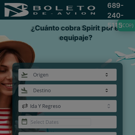
689-
240-
5115
(COP)
¿Cuánto cobra Spirit por el
equipaje?
Origen
Destino
Ida Y Regreso