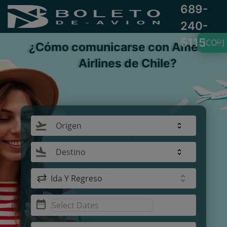
689-
240-
5115
(COP)
¿Cómo comunicarse con American
Airlines de Chile?
Origen
Destino
Ida Y Regreso