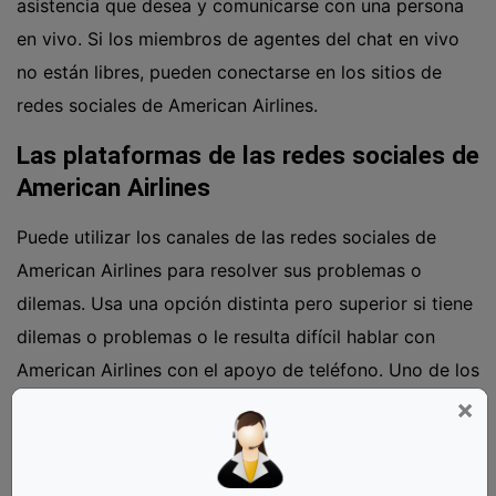
asistencia que desea y comunicarse con una persona
en vivo. Si los miembros de agentes del chat en vivo
no están libres, pueden conectarse en los sitios de
redes sociales de American Airlines.
Las plataformas de las redes sociales de
American Airlines
Puede utilizar los canales de las redes sociales de
American Airlines para resolver sus problemas o
dilemas. Usa una opción distinta pero superior si tiene
dilemas o problemas o le resulta difícil hablar con
American Airlines con el apoyo de teléfono. Uno de los
magníficos técnicos de hallar instantáneamente
×
respuestas a sus preguntas es a través de las redes
sociales.