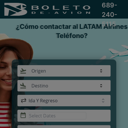
689-
240-
5115
¿Cómo contactar al LATAM Airlines
Teléfono?
Origen
Destino
Ida Y Regreso