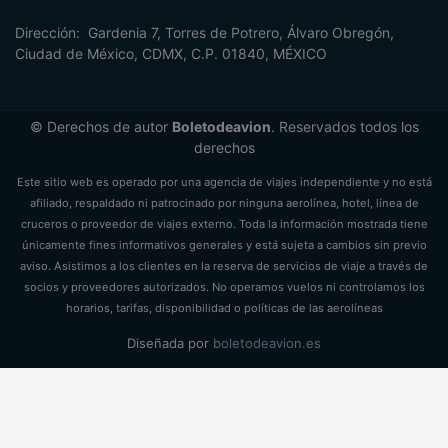
Dirección: Gardenia 7, Torres de Potrero, Álvaro Obregón,
Ciudad de México, CDMX, C.P. 01840, MÉXICO
© Derechos de autor
Boletodeavion
. Reservados todos los
derechos
Este sitio web es operado por una agencia de viajes independiente y no está
afiliado, respaldado ni patrocinado por ninguna aerolínea, hotel, línea de
cruceros o proveedor de viajes externo. Toda la información mostrada tiene
únicamente fines informativos generales y está sujeta a cambios sin previo
aviso. Asistimos a los clientes en la reserva de servicios de viaje a través de
socios y proveedores autorizados. No operamos vuelos ni controlamos los
horarios, tarifas, disponibilidad o políticas de las aerolíneas
Diseñada por
boletodeavion.es