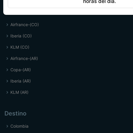
horas del día.
Fuentes
Airfrance-(CO)
Iberia (CO)
KLM (CO)
Airfrance-(AR)
Copa-(AR)
Iberia (AR)
KLM (AR)
Destino
Colombia