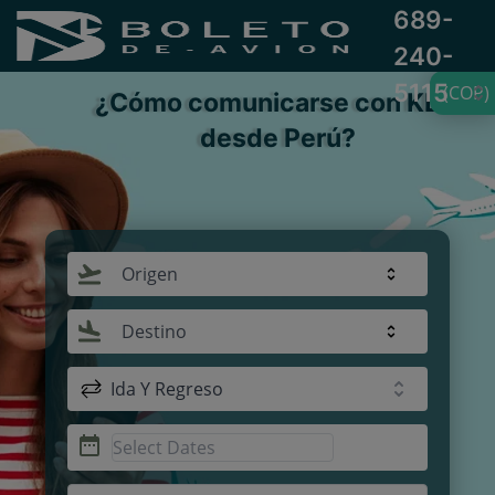
689-
240-
5115
(COP)
¿Cómo comunicarse con KLM
desde Perú?
Origen
Destino
Ida Y Regreso