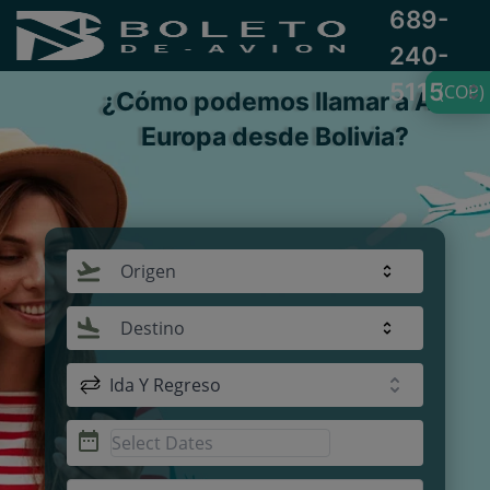
689-
240-
5115
(COP)
¿Cómo podemos llamar a Air
Europa desde Bolivia?
Origen
Destino
Ida Y Regreso