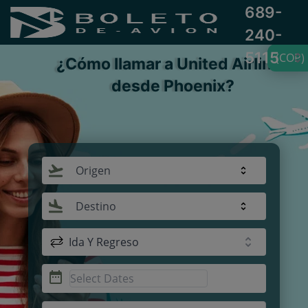
689-
240-
5115
(COP)
¿Cómo llamar a United Airlines
desde Phoenix?
Origen
Destino
Ida Y Regreso