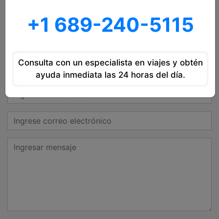
asistente de correo electrónico de United Airlines
+1 689-240-5115
responderá a su correo electrónico muy pronto.
Opinión del Cliente
Consulta con un especialista en viajes y obtén
Deja tu Reseña
ayuda inmediata las 24 horas del día.