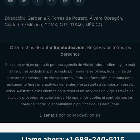
Dirección: Gardenia 7, Torres de Potrero, Álvaro Obregón,
Ciudad de México, CDMX, C.P. 01840, MÉXICO
© Derechos de autor
Boletodeavion
. Reservados todos los
derechos
Este sitio web es operado por una agencia de viajes independiente y no está
afiliado, respaldado ni patrocinado por ninguna aerolínea, hotel, línea de
cruceros o proveedor de viajes externo. Toda la información mostrada tiene
únicamente fines informativos generales y está sujeta a cambios sin previo
aviso. Asistimos a los clientes en la reserva de servicios de viaje a través de
socios y proveedores autorizados. No operamos vuelos ni controlamos los
horarios, tarifas, disponibilidad o políticas de las aerolíneas
Diseñada por
boletodeavion.es
Llame ahora:+1 689-240-5115