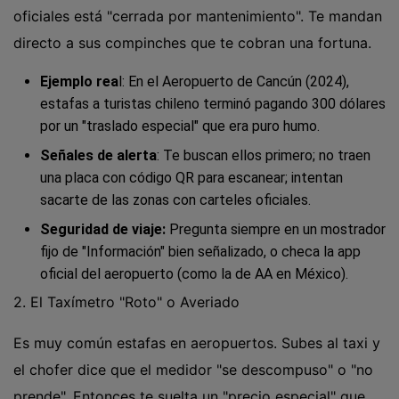
oficiales está "cerrada por mantenimiento". Te mandan
directo a sus compinches que te cobran una fortuna.
Ejemplo rea
l: En el Aeropuerto de Cancún (2024),
estafas a turistas chileno terminó pagando 300 dólares
por un "traslado especial" que era puro humo.
Señales de alerta
: Te buscan ellos primero; no traen
una placa con código QR para escanear; intentan
sacarte de las zonas con carteles oficiales.
Seguridad de viaje:
Pregunta siempre en un mostrador
fijo de "Información" bien señalizado, o checa la app
oficial del aeropuerto (como la de AA en México).
2. El Taxímetro "Roto" o Averiado
Es muy común estafas en aeropuertos. Subes al taxi y
el chofer dice que el medidor "se descompuso" o "no
prende". Entonces te suelta un "precio especial" que