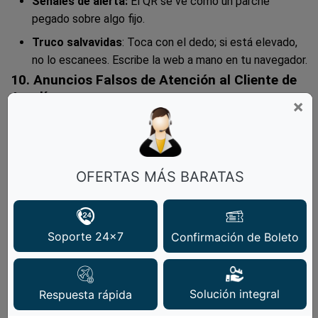
Señales de alerta:
El QR se ve como un parche
pegado sobre algo fijo.
Truco salvavidas
: Toca con el dedo; si está elevado,
no lo escanees. Escribe la web a mano en tu navegador.
10. Anuncios Falsos de Atención al Cliente de
Aerolíneas
×
Tu vuelo se cancela, buscas "servicio al cliente" en
Google y caes en un anuncio pagado con número
trucho. El "agente" te cobra por "reprogramar" y nunca
OFERTAS MÁS BARATAS
lo hace.
Ejemplo real
: En México City (2025), afectó a vuelos
Soporte 24x7
Confirmación de Boleto
de Aeroméxico.
Banderas rojas
: Piden pago por Zelle, Mercado Pago
o tarjetas de regalo.
Solución integral
Respuesta rápida
Defensa infalible
: Usa solo el número de tu tarjeta de