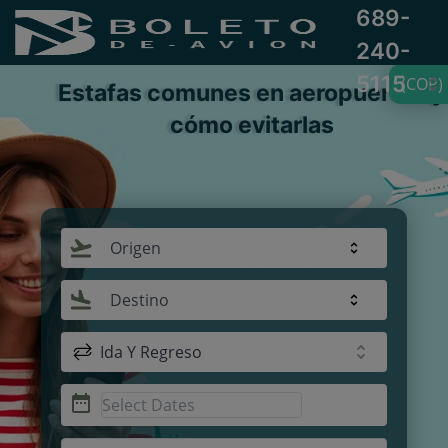
689-
240-
5115
(COP)
Estafas comunes en aeropuertos y
cómo evitarlas
Origen
Destino
Ida Y Regreso