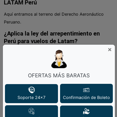
LATAM Perú
Aquí entramos al terreno del Derecho Aeronáutico
Peruano.
¿Aplica la ley del arrepentimiento en
Perú para vuelos de Latam?
×
En países como Estados Unidos, el DOT exige una
regla de 24 horas para cancelar un vuelo gratis tras la
compra. En Perú, no existe una "ley del
OFERTAS MÁS BARATAS
arrepentimiento" general para compras aéreas que te
permita cancelar y recibir tu dinero de vuelta a las
pocas horas de comprar.
Soporte 24x7
Confirmación de Boleto
Sin embargo, el Código de Protección y Defensa del
Consumidor en Perú (Ley 29571) protege fuertemente
la postergación de vuelo Latam Perú para rutas